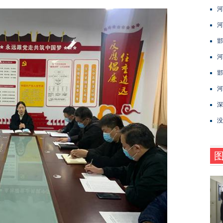
河
河
邯
河
邯
河
深
没