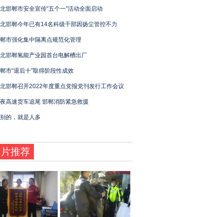
北邯郸市安全宣传“五个一”活动全面启动
北邯郸今年已有14名科级干部因扬尘管控不力
郸市强化集中隔离点规范化管理
北邯郸氢能产业园首台电解槽出厂
郸市“退后十”取得阶段性成效
北邯郸召开2022年度重点党报党刊发行工作会议
夜高速货车追尾 邯郸消防紧急救援
别的，就是人多
图片推荐