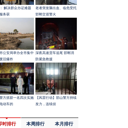
： 解决群众办证难题
老者突发脑出血、临危受托
服务获
邯郸交巡警火
市公安局举办全市集中
深夜高速货车追尾 邯郸消
废旧爆炸
防紧急救援
警方抓获一名四次实施
【风雷行动】邯山警方持续
电动车的
发力，连续侦
即时排行
本周排行
本月排行