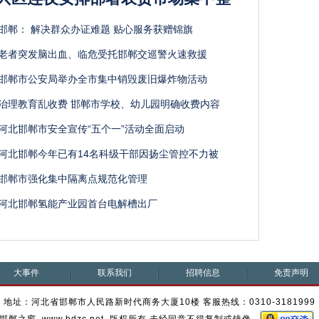
邯郸： 解决群众办证难题 贴心服务获赠锦旗
老者突发脑出血、临危受托邯郸交巡警火速救援
邯郸市公安局举办全市集中销毁废旧爆炸物活动
治理教育乱收费 邯郸市学校、幼儿园明确收费内容
河北邯郸市安全宣传“五个一”活动全面启动
河北邯郸今年已有14名科级干部因扬尘管控不力被
邯郸市强化集中隔离点规范化管理
河北邯郸氢能产业园首台电解槽出厂
大事件
联系我们
招聘信息
免责声明
地址：河北省邯郸市人民路新时代商务大厦10楼 客服热线：0310-3181999