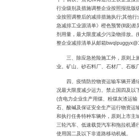
行业级别及措施调整企业按照报批版级
业按照调整后的减排措施执行;其他行业
急减排工业源清单》橙色预警(Ⅱ级)
剂用量，最大限度减少污染物排放。
整企业减排清单从邮箱bwqlpuggyx@16
三、除应急抢险施工外，原则上施
业。矿山、砂石料厂、石材厂、石板
四、疫情防控物资运输车辆开通绿色
况最大限度减少运力。禁止国四及以下
(含电力企业生产用煤、粉煤灰渣运
石、酸碱及保证安全生产运行物资运
和执行任务特种车辆外，原则上市主城
三轮汽车、低速载货汽车和拖拉机通
使用国二及以下非道路移动机械。