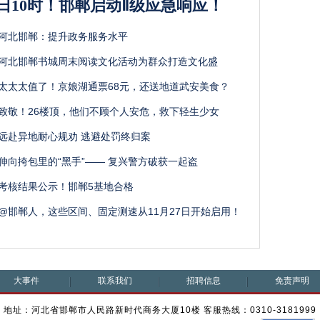
日10时！邯郸启动Ⅱ级应急响应！
河北邯郸：提升政务服务水平
河北邯郸书城周末阅读文化活动为群众打造文化盛
太太太值了！京娘湖通票68元，还送地道武安美食？
致敬！26楼顶，他们不顾个人安危，救下轻生少女
远赴异地耐心规劝 逃避处罚终归案
伸向挎包里的“黑手”—— 复兴警方破获一起盗
考核结果公示！邯郸5基地合格
@邯郸人，这些区间、固定测速从11月27日开始启用！
大事件
联系我们
招聘信息
免责声明
地址：河北省邯郸市人民路新时代商务大厦10楼 客服热线：0310-3181999