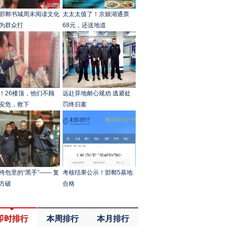
邯郸书城周末阅读文化
太太太值了！京娘湖通票
为群众打
68元，还送地道
！26楼顶，他们不顾
远赴异地耐心规劝 逃避处
安危，救下
罚终归案
挎包里的“黑手”—— 复
考核结果公示！邯郸5基地
方破
合格
即时排行
本周排行
本月排行