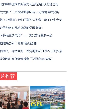
北邯郸书城周末阅读文化活动为群众打造文化
太太值了！京娘湖通票68元，还送地道武安美
敬！26楼顶，他们不顾个人安危，救下轻生少女
赴异地耐心规劝 逃避处罚终归案
向挎包里的“黑手”—— 复兴警方破获一起
核结果公示！邯郸5基地合格
邯郸人，这些区间、固定测速从11月27日开始启
次酒驾心存侥幸终被查 不叫代驾为“省钱
图片推荐