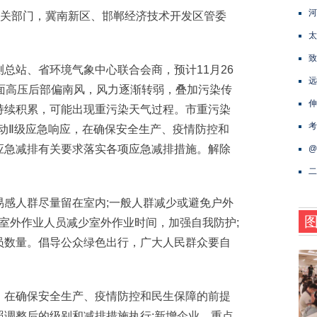
河
关部门，冀南新区、邯郸经济技术开发区管委
太
致
站、省环境气象中心联合会商，预计11月26
远
面高压后部偏南风，风力逐渐转弱，叠加污染传
伸
持续积累，可能出现重污染天气过程。市重污染
考
启动Ⅱ级应急响应，在确保安全生产、疫情防控和
应急减排有关要求落实各项应急减排措施。解除
@
二
人群尽量留在室内;一般人群减少或避免户外
;室外作业人员减少室外作业时间，加强自我防护;
员数量。倡导公众绿色出行，广大人民群众要自
在确保安全生产、疫情防控和民生保障的前提
照调整后的级别和减排措施执行;新增企业、重点