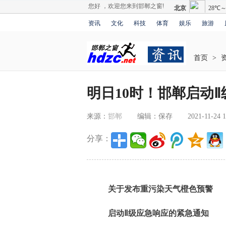
您好 ，欢迎您来到邯郸之窗!
资讯
文化
科技
体育
娱乐
旅游
首页
>
明日10时！邯郸启动
来源：
邯郸
编辑：保存
2021-11-24 1
分享：
关于发布重污染天气橙色预警
启动Ⅱ级应急响应的紧急通知