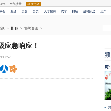
原创
财经
美食
分类
人才招聘
汽车
财经
建材家居
房产
资讯
>
邯郸
>
邯郸资讯
>
Ⅱ级应急响应！
频
9:17:52
河
河