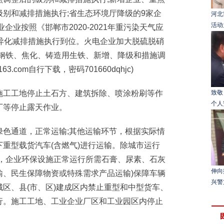
别和减排措施执行;省生态环境厅降级的9家企
河北
活动
企业按照《邯郸市2020-2021年重污染天气应
差异化减排措施执行到位。火电企业加大脱硫脱硝
(钢铁、焦化、铸造用生铁、新增、降级和措施调
3.com自行下载，密码701660dqhjc)
工工地停止土石方、建筑拆除、喷涂粉刷等作
致敬
个人
厂等停止露天作业。
通道，正常运输;其他运输环节，根据实际情
重型载货汽车(含燃气)进行运输。除城市运行
输，企业环保设施正常运行所需石膏、尿素、石灰
伸向
输、民生保障物资或特殊需求产品运输)保障车辆
兴警
区、县(市、区)建成区内禁止重型和中型货车、
行。施工工地、工业企业厂区和工业园区内停止