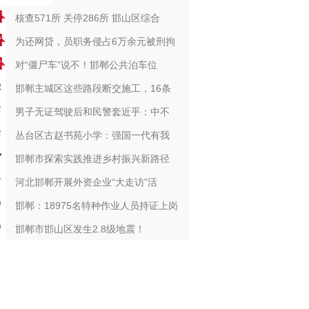
核查571所 关停286所 邯山区综合
为还网贷，员职务侵占6万余元被刑拘
对“僵尸车”说不！邯郸公共泊车位
邯郸主城区这些路段断交施工，16条
男子无证驾驶后和民警套近乎：中不
丛台区古赵书苑小学：强国一代有我
邯郸市探索实践推进乡村振兴新路径
河北邯郸开展外资企业“大走访”活
邯郸：18975名特种作业人员持证上岗
邯郸市邯山区发生2.8级地震！