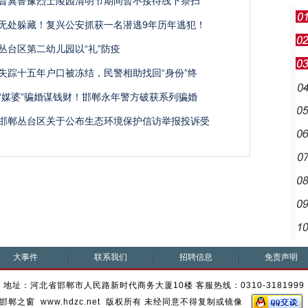
晋冀鲁豫烈士陵园清明节期间暂不接待线下祭扫
无处躲藏！复兴公安抓获一名潜逃9年历年逃犯！
丛台区第二幼儿园以“礼”防疫
失踪十五年户口被冻结，民警相助找回“身份”终
“媒婆”骗婚谋钱财！邯郸永年警方破获系列骗婚
邯郸丛台区关于公布生态环境保护信访举报投诉受
大事件
联系我们
招聘信息
免责声明
地址：河北省邯郸市人民路新时代商务大厦10楼 客服热线：0310-3181999
邯郸之窗 www.hdzc.net 版权所有 未经同意不得复制或镜像