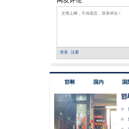
邯郸
国内
国
邯