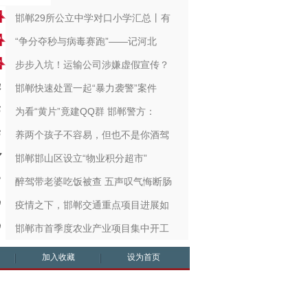
邯郸29所公立中学对口小学汇总丨有
“争分夺秒与病毒赛跑”——记河北
步步入坑！运输公司涉嫌虚假宣传？
邯郸快速处置一起“暴力袭警”案件
为看“黄片”竟建QQ群 邯郸警方：
养两个孩子不容易，但也不是你酒驾
邯郸邯山区设立“物业积分超市”
醉驾带老婆吃饭被查 五声叹气悔断肠
疫情之下，邯郸交通重点项目进展如
邯郸市首季度农业产业项目集中开工
加入收藏
设为首页