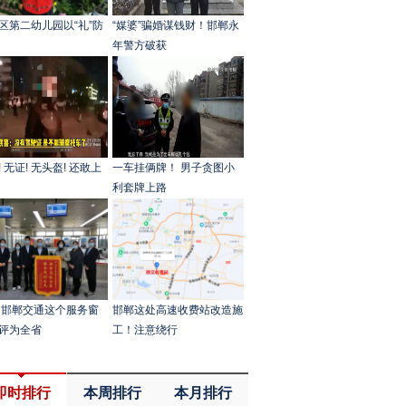
区第二幼儿园以“礼”防
“媒婆”骗婚谋钱财！邯郸永
年警方破获
 无证! 无头盔! 还敢上
一车挂俩牌！ 男子贪图小
利套牌上路
 邯郸交通这个服务窗
邯郸这处高速收费站改造施
评为全省
工！注意绕行
即时排行
本周排行
本月排行