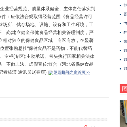
邯
企业经营规范、质量体系健全、主体责任落实到
晋
条件：应依法合规取得经营范围《食品经营许可
“
经营场所、储存场地、设施、设备和卫生环境，工
证上岗;建立健全保健食品经营相关管理制度，严
醉
设立相对独立的保健食品区域，专区专放，在显著
惊
目位置张贴悬挂“保健食品不是药物，不能代替药
邯
、专柜(专区);主动承诺、带头执行国家相关法律
邯
品，不做非法、虚假宣传;符合《河北省保健食品
邯
记者杨潇 通讯员赵春辉)
返回邯郸之窗首页>>