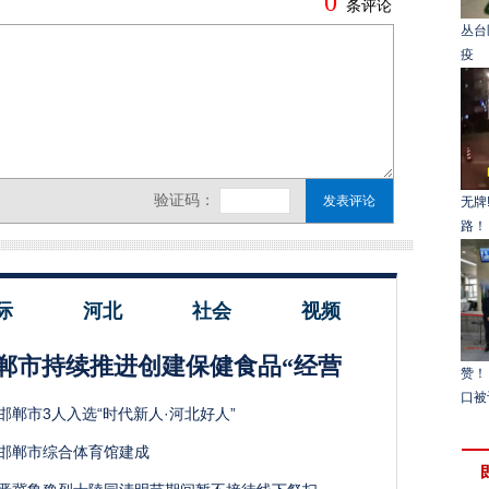
丛台
疫
无牌!
路！
际
河北
社会
视频
郸市持续推进创建保健食品“经营
赞！
口被
邯郸市3人入选“时代新人·河北好人”
邯郸市综合体育馆建成