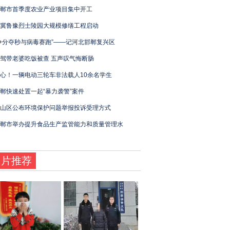
郸市首季度农业产业项目集中开工
冀鲁豫烈士陵园大规模修缮工程启动
争分夺秒与病毒赛跑”——记河北邯郸复兴区
驾带老婆吃饭被查 五声叹气悔断肠
心！一辆电动三轮车非法载人10余名学生
郸快速处置一起“暴力袭警”案件
山区公布环境保护问题举报投诉受理方式
郸市举办提升食品生产监管能力和质量管理水
图片推荐