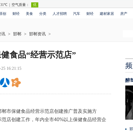
原创
财经
美食
分类
人才招聘
汽车
财经
建材家居
房产
资讯
>
邯郸
>
邯郸资讯
>
健食品“经营示范店”
频
-25 16:21:15
醉
郸市保健食品经营示范店创建推广普及实施方
范店创建工作，年内全市40%以上保健食品经营企
邯