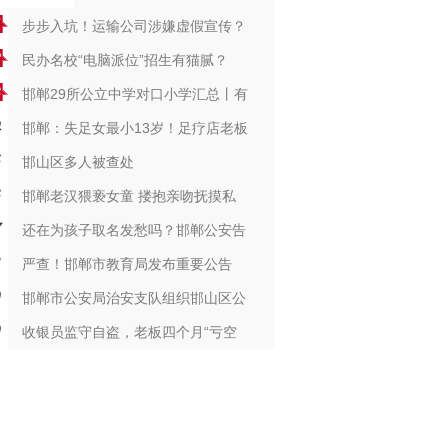
步步入坑！运输公司涉嫌虚假宣传？
民办名校“电脑派位”招生有猫腻？
邯郸29所公立中学对口小学汇总丨有
邯郸：失足女最小13岁！足疗店老板
邯山区多人被查处
邯郸老汉猥亵女童 搂抱亲吻抚摸私
还在为孩子取名发愁吗？邯郸公安告
严查！邯郸市教育局发布重要公告
邯郸市公安局治安支队组织邯山区公
收银员监守自盗，老板四个月“亏空