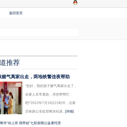
返回首页
道推荐
孩赌气离家出走，两地铁警连夜帮助
“您好，我的孩子赌气离家出走了，
全家人非常着急，求您帮帮忙
吧!”2022年7月19日21时许，石家
庄铁路公安处邯郸东站派...
[详细]
郸市“你上班 我带娃”七彩假期公益暑托营