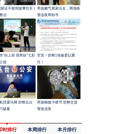
驾驶证不能驾驶摩托车 |
男孩赌气离家出走，两地铁
整治
警连夜帮助寻
市“你上班 我带娃”七彩
官宣！邯郸1地被委以重
公益
任！
私愤露马脚 邯郸丛台
男孩喉咙卡硬币 邯郸交巡
巧破案
警急送医
即时排行
本周排行
本月排行