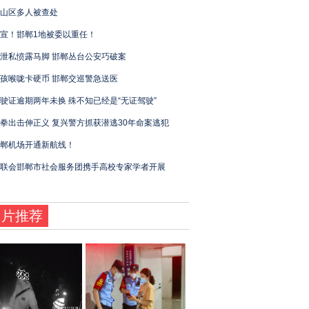
山区多人被查处
宣！邯郸1地被委以重任！
泄私愤露马脚 邯郸丛台公安巧破案
孩喉咙卡硬币 邯郸交巡警急送医
驶证逾期两年未换 殊不知已经是“无证驾驶”
拳出击伸正义 复兴警方抓获潜逃30年命案逃犯
郸机场开通新航线！
联会邯郸市社会服务团携手高校专家学者开展
图片推荐