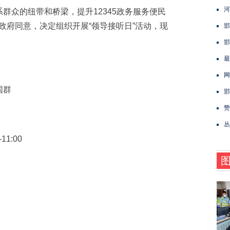
河
众的纽带和桥梁，提升12345政务服务便民
经市政府同意，决定组织开展“领导接听日”活动，现
邯
邯
最
网
国群
邯
赞
丛
1:00