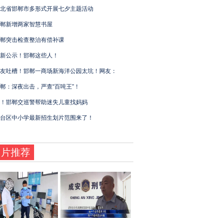
北省邯郸市多形式开展七夕主题活动
郸新增两家智慧书屋
郸突击检查整治有偿补课
新公示！邯郸这些人！
友吐槽！邯郸一商场新海洋公园太坑！网友：
郸：深夜出击，严查“百吨王”！
！邯郸交巡警帮助迷失儿童找妈妈
台区中小学最新招生划片范围来了！
图片推荐