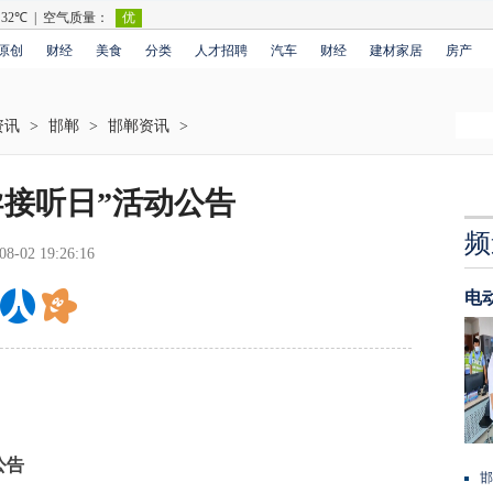
原创
财经
美食
分类
人才招聘
汽车
财经
建材家居
房产
资讯
>
邯郸
>
邯郸资讯
>
领导接听日”活动公告
频
08-02 19:26:16
电
公告
邯