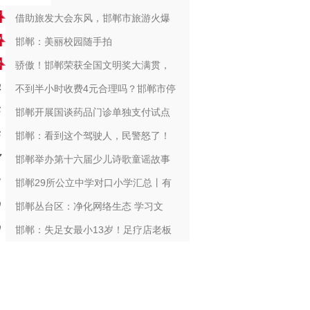
借助旅发大会东风，邯郸市旅游火爆
邯郸：美丽校园随手拍
骄傲！邯郸荣获全国文明奖大满贯，
不到半小时收费4元合理吗？邯郸市停
邯郸开展国谈药品门诊单独支付试点
邯郸：看到这个驾驶人，民警怒了！
邯郸举办第十六届少儿诗歌童谣故事
邯郸29所公立中学对口小学汇总丨有
邯郸丛台区：净化网络生态 学习文
邯郸：失足女最小13岁！足疗店老板