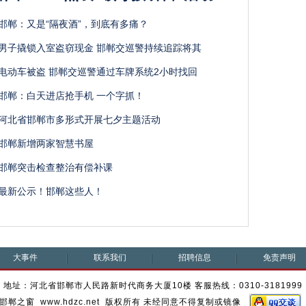
邯郸：又是“隔夜酒”，到底有多痛？
男子撬锁入室盗窃现金 邯郸交巡警持续追踪将其
电动车被盗 邯郸交巡警通过车牌系统2小时找回
邯郸：白天进店抢手机 一个字抓！
河北省邯郸市多形式开展七夕主题活动
邯郸新增两家智慧书屋
邯郸突击检查整治有偿补课
最新公示！邯郸这些人！
大事件
联系我们
招聘信息
免责声明
地址：河北省邯郸市人民路新时代商务大厦10楼 客服热线：0310-3181999
邯郸之窗 www.hdzc.net 版权所有 未经同意不得复制或镜像