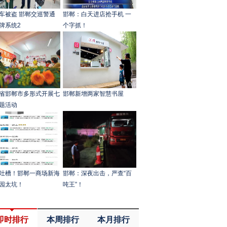
车被盗 邯郸交巡警通
邯郸：白天进店抢手机 一
牌系统2
个字抓！
省邯郸市多形式开展七
邯郸新增两家智慧书屋
题活动
吐槽！邯郸一商场新海
邯郸：深夜出击，严查“百
园太坑！
吨王”！
即时排行
本周排行
本月排行