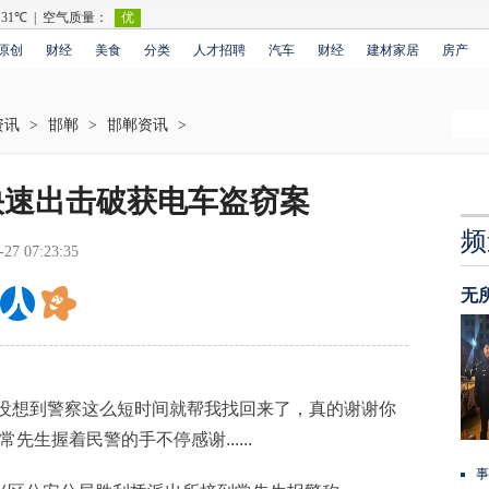
原创
财经
美食
分类
人才招聘
汽车
财经
建材家居
房产
资讯
>
邯郸
>
邯郸资讯
>
快速出击破获电车盗窃案
频
-27 07:23:35
无
想到警察这么短时间就帮我找回来了，真的谢谢你
先生握着民警的手不停感谢......
事