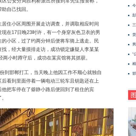
复兴区公安分局胜利桥派出所接到常先生报警称，
今
帮助自己找回。
彭
居住小区周围开展走访调查，并调取相应时间
三
现在17日晚23时许，有一个身穿灰色卫衣的男
货
住的小区，过了约两分钟后便将车骑上逃走。民
男
查找，经大量摸排走访，成功锁定嫌疑人李某某
“
警经两小时蹲守后，成功在某宾馆将其抓获。
精
份到邯郸打工，当天晚上他因工作不顺心就独自
邯
区后看到里面停着一辆电动三轮车且钥匙还在上
后他把车停在了僻静小路后便回到了租住的宾
了。