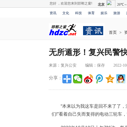
您好 ，欢迎您来到邯郸之窗!
资讯
文化
科技
体育
娱乐
旅游
首页
>
无所遁形！复兴民警
来源：复兴公安
编辑：保存
2022-10
分享：
“本来以为我这车是回不来了了，没
们!”看着自己失而复得的电动三轮车，常