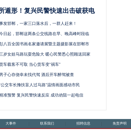
所遁形！复兴民警快速出击破获电
事发邯郸，一家三口落水后，一群人赶来！
今日起，邯郸这两条公交线路在早、晚高峰时段临
彭八百全国书画名家邀请展暨主题摄影展在邯郸市
三岁女娃马路玩耍危险大 暖心民警悉心照顾送回家
货车载客不可取 当心货车变“祸车”
男子心存侥幸未找代驾 酒后开车醉驾被查
“公交车长搀扶盲人过马路”温情画面感动市民
精准预警 复兴民警快速反应 成功劝阻一起电信
大事件
联系我们
招聘信息
免责声明