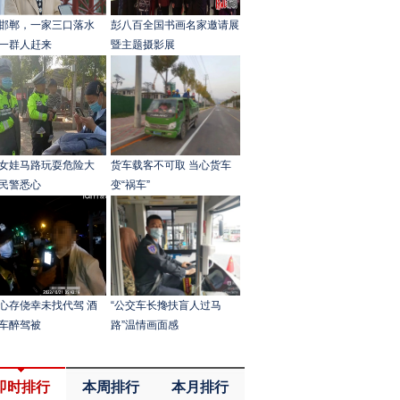
邯郸，一家三口落水
彭八百全国书画名家邀请展
一群人赶来
暨主题摄影展
女娃马路玩耍危险大
货车载客不可取 当心货车
民警悉心
变“祸车”
心存侥幸未找代驾 酒
“公交车长搀扶盲人过马
车醉驾被
路”温情画面感
即时排行
本周排行
本月排行