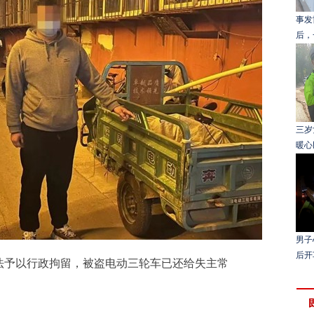
事发
后，
三岁
暖心
男子
后开
予以行政拘留，被盗电动三轮车已还给失主常