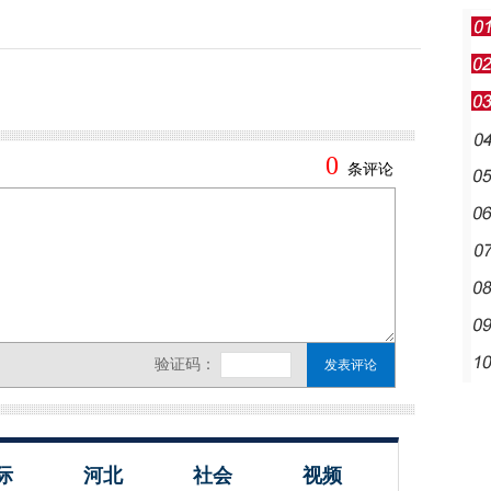
际
河北
社会
视频