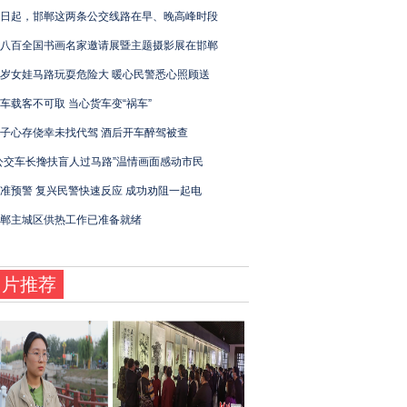
日起，邯郸这两条公交线路在早、晚高峰时段
八百全国书画名家邀请展暨主题摄影展在邯郸
岁女娃马路玩耍危险大 暖心民警悉心照顾送
车载客不可取 当心货车变“祸车”
子心存侥幸未找代驾 酒后开车醉驾被查
公交车长搀扶盲人过马路”温情画面感动市民
准预警 复兴民警快速反应 成功劝阻一起电
郸主城区供热工作已准备就绪
图片推荐