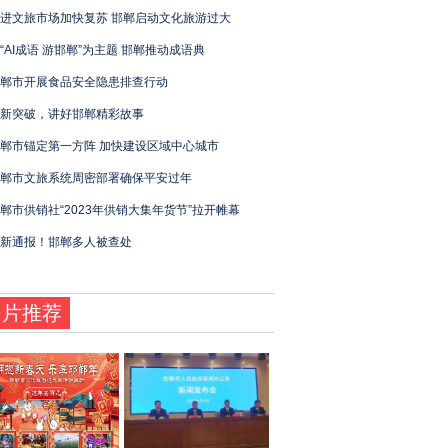
进文旅市场加快复苏 邯郸启动文化旅游过大
“AI成语 游邯郸”为主题 邯郸推动成语典
郸市开展食品安全隐患排查行动
新突破，讲好邯郸精彩故事
郸市锚定第一方阵 加快建设区域中心城市
郸市文旅系统周密部署确保平安过年
郸市供销社“2023年供销大集年货节”拉开帷幕
新通报！邯郸多人被查处
图片推荐