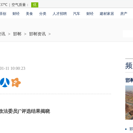
原创
财经
美食
分类
人才招聘
汽车
财经
建材家居
房产
资讯
>
邯郸
>
邯郸资讯
>
！
频
01-11 10:00:23
邯
政法委员)”评选结果揭晓
邯