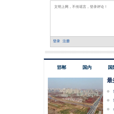
邯郸
国内
国
最