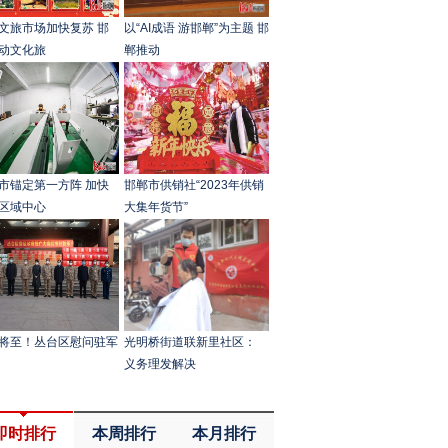
文旅市场加快复苏 邯
以“AI成语 游邯郸”为主题 邯
动文化旅
郸推动
市锚定第一方阵 加快
邯郸市供销社“2023年供销
区域中心
大集年货节”
将至！丛台区慰问驻军
光明桥街道联新里社区：
义务理发解决
即时排行
本周排行
本月排行