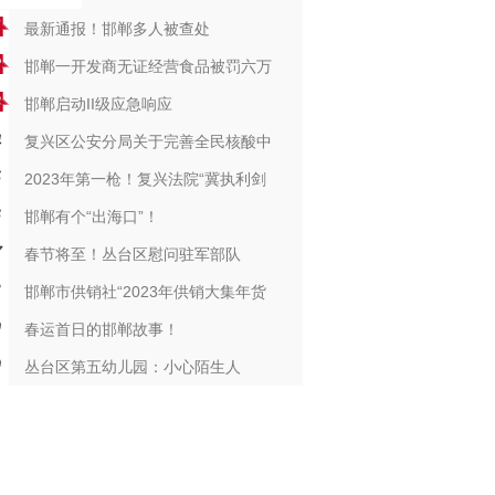
最新通报！邯郸多人被查处
邯郸一开发商无证经营食品被罚六万
邯郸启动II级应急响应
复兴区公安分局关于完善全民核酸中
2023年第一枪！复兴法院“冀执利剑
邯郸有个“出海口”！
春节将至！丛台区慰问驻军部队
邯郸市供销社“2023年供销大集年货
春运首日的邯郸故事！
丛台区第五幼儿园：小心陌生人