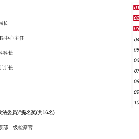
局长
挥中心主任
科科长
所所长
委员)”提名奖(共16名)
察部二级检察官