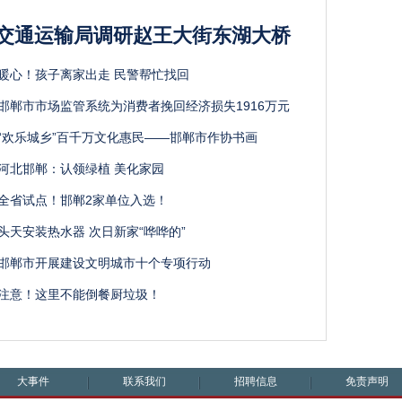
交通运输局调研赵王大街东湖大桥
暖心！孩子离家出走 民警帮忙找回
邯郸市市场监管系统为消费者挽回经济损失1916万元
“欢乐城乡”百千万文化惠民——邯郸市作协书画
河北邯郸：认领绿植 美化家园
全省试点！邯郸2家单位入选！
头天安装热水器 次日新家“哗哗的”
邯郸市开展建设文明城市十个专项行动
注意！这里不能倒餐厨垃圾！
大事件
联系我们
招聘信息
免责声明