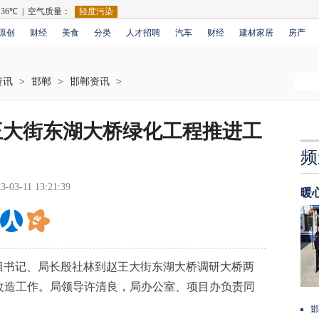
原创
财经
美食
分类
人才招聘
汽车
财经
建材家居
房产
资讯
>
邯郸
>
邯郸资讯
>
王大街东湖大桥绿化工程推进工
频
3-03-11 13:21:39
暖
组书记、局长殷社林到赵王大街东湖大桥调研大桥两
改造工作。局领导许清良，局办公室、项目办负责同
邯