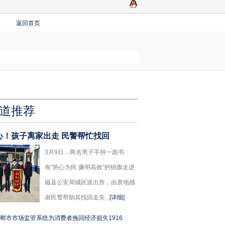
返回首页
道推荐
心！孩子离家出走 民警帮忙找回
3月9日，两名男子手持一面书
有“热心为民 廉明高效”的锦旗走进
磁县公安局城区派出所，由衷地感
谢民警帮助其找回走失...
[详细]
郸市市场监管系统为消费者挽回经济损失1916