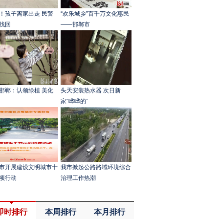
！孩子离家出走 民警
“欢乐城乡”百千万文化惠民
找回
——邯郸市
邯郸：认领绿植 美化
头天安装热水器 次日新
家“哗哗的”
市开展建设文明城市十
我市掀起公路路域环境综合
项行动
治理工作热潮
即时排行
本周排行
本月排行