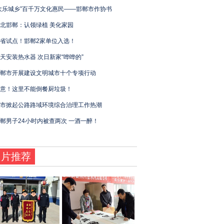
欢乐城乡”百千万文化惠民——邯郸市作协书
北邯郸：认领绿植 美化家园
省试点！邯郸2家单位入选！
天安装热水器 次日新家“哗哗的”
郸市开展建设文明城市十个专项行动
意！这里不能倒餐厨垃圾！
市掀起公路路域环境综合治理工作热潮
郸男子24小时内被查两次 一酒一醉！
图片推荐