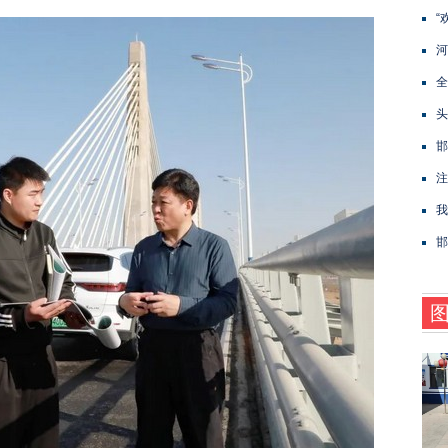
“
河
全
头
邯
注
我
邯