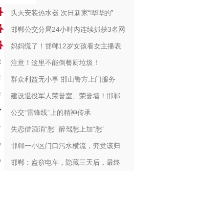
头天安装热水器 次日新家“哗哗的”
邯郸公交分局24小时内连续抓获3名网
妈妈慌了！邯郸12岁女孩看女主播表
注意！这里不能倒餐厨垃圾！
群众利益无小事 邯山警方上门服务
建设退役军人荣誉室、荣誉墙！邯郸
公交“雷锋线”上的精神传承
失恋借酒消“愁” 醉驾愁上加“愁”
邯郸一小区门口污水横流，究竟该归
邯郸：盗窃电车，隐藏三天后，最终