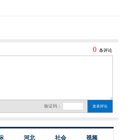
际
河北
社会
视频