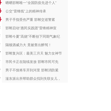
晒晒邯郸唯一“全国防疫先进个人”
公交“雷锋线”上的精神传承
男子手指受伤严重 邯郸交巡警紧
邯郸启动“惠民实践团”雷锋精神宣
邯郸今夏"高烧"不断创下同期气象纪
隔顿酒威力大 竟被查出醉驾！
邯郸复兴区：最美三月天 魅力女神节
市民卡正在陆续发放 邯郸市民可先
男子不慎将车开到河里 邯郸消防紧
滏东派出所帮助群众找到失联女儿，