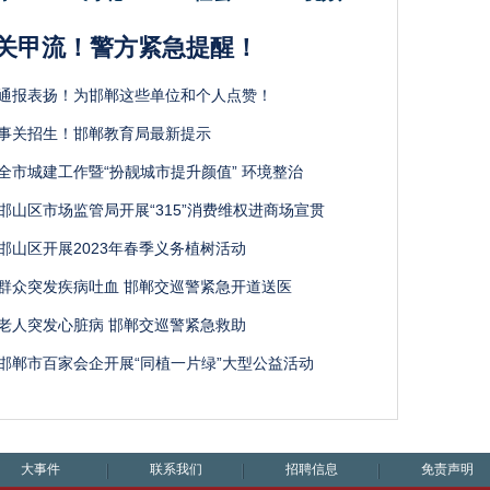
关甲流！警方紧急提醒！
通报表扬！为邯郸这些单位和个人点赞！
事关招生！邯郸教育局最新提示
全市城建工作暨“扮靓城市提升颜值” 环境整治
邯山区市场监管局开展“315”消费维权进商场宣贯
邯山区开展2023年春季义务植树活动
群众突发疾病吐血 邯郸交巡警紧急开道送医
老人突发心脏病 邯郸交巡警紧急救助
邯郸市百家会企开展“同植一片绿”大型公益活动
大事件
联系我们
招聘信息
免责声明