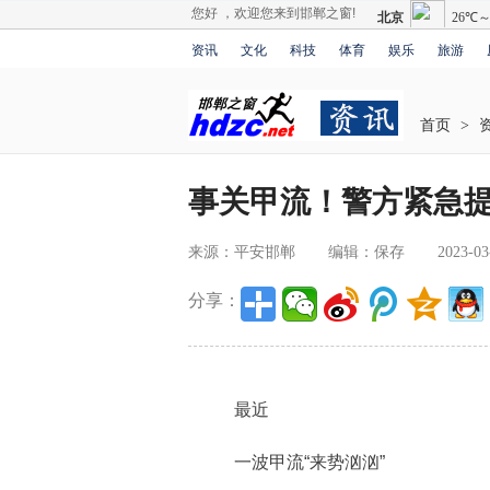
您好 ，欢迎您来到邯郸之窗!
资讯
文化
科技
体育
娱乐
旅游
首页
>
事关甲流！警方紧急
来源：平安邯郸
编辑：保存
2023-03
分享：
最近
一波甲流“来势汹汹”