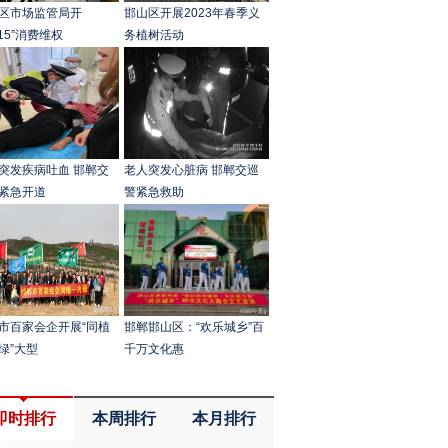
区市场监管局开
邯山区开展2023年春季义
315”消费维权
务植树活动
突发疾病吐血 邯郸交
老人突发心脏病 邯郸交巡
紧急开道
警紧急救助
市百家会企开展“同植
邯郸邯山区：“欢乐城乡”百
绿”大型
千万文化惠
即时排行
本周排行
本月排行