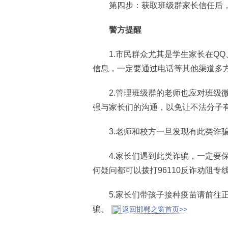
第四步：获取班级群家长信任后，
警方提醒
1.市民群众尤其是学生家长在QQ
信息，一定要通过电话等其他渠道多
2.管理班级群的老师也应对班级微
强与家长们的沟通，以免让不法分子
3.老师和校方一旦发现有此类诈骗
4.家长们遇到此类诈骗，一定要保
何疑问都可以拨打96110反诈劝阻专
5.家长们带孩子接种疫苗请前往正
骗。
返回邯郸之窗首页>>