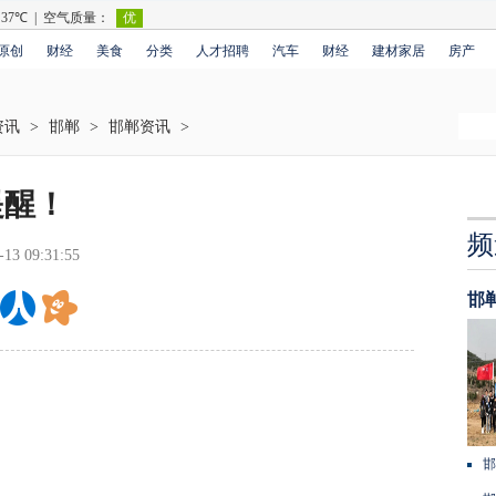
原创
财经
美食
分类
人才招聘
汽车
财经
建材家居
房产
资讯
>
邯郸
>
邯郸资讯
>
提醒！
频
-13 09:31:55
邯
邯