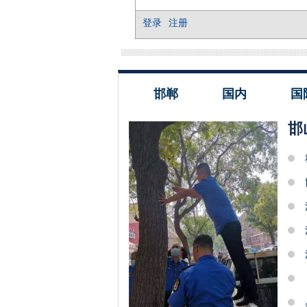
邯郸
国内
国
邯