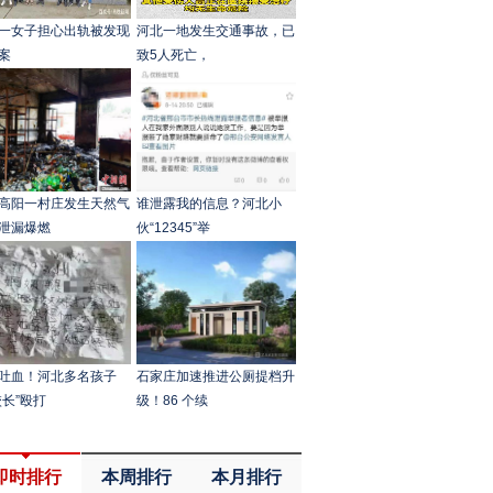
一女子担心出轨被发现
河北一地发生交通事故，已
案
致5人死亡，
高阳一村庄发生天然气
谁泄露我的信息？河北小
泄漏爆燃
伙“12345”举
吐血！河北多名孩子
石家庄加速推进公厕提档升
校长”殴打
级！86 个续
即时排行
本周排行
本月排行