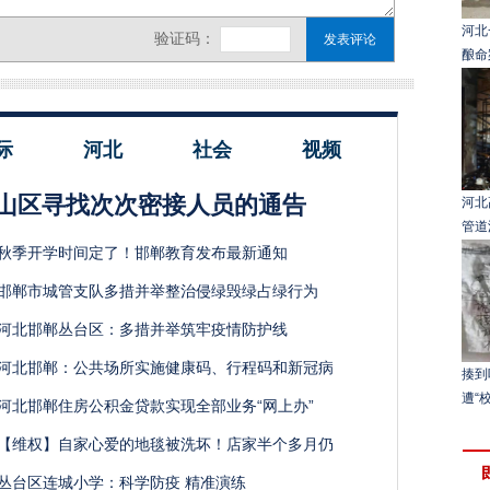
河北
酿命
际
河北
社会
视频
山区寻找次次密接人员的通告
河北
管道
秋季开学时间定了！邯郸教育发布最新通知
邯郸市城管支队多措并举整治侵绿毁绿占绿行为
河北邯郸丛台区：多措并举筑牢疫情防护线
河北邯郸：公共场所实施健康码、行程码和新冠病
揍到
遭“
河北邯郸住房公积金贷款实现全部业务“网上办”
【维权】自家心爱的地毯被洗坏！店家半个多月仍
丛台区连城小学：科学防疫 精准演练