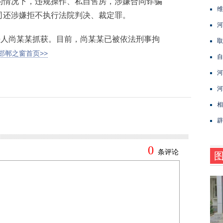
情况下，违规操作、私自售房，涉嫌合同诈骗
维
司还涉嫌拒不执行法院判决、裁定罪。
河
人尚某某抓获。目前，尚某某已被依法刑事拘
取
邯郸之窗首页>>
自
河
河
相
辟