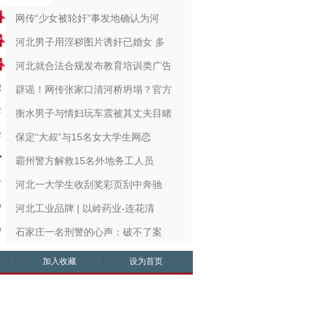
网传“少女被轮奸”事发地确认为河
河北男子用淫秽图片诱奸已婚女 多
河北就合法合规发布教育培训类广告
辟谣！网传张家口清河桥坍塌？官方
衡水男子与情妇玩车震被其丈夫目睹
保定“大叔”与15名女大学生网恋
霸州警方解救15名外地务工人员
河北一大学生收刮奖彩页刮中奔驰
河北工业品牌 | 以岭药业-连花清
石家庄一名刑警的心声：破不了案
加入收藏
设为首页