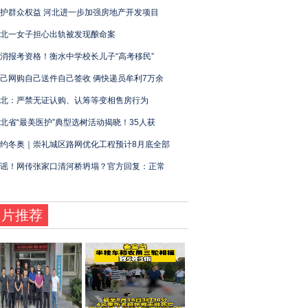
护群众权益 河北进一步加强房地产开发项目
北一女子担心出轨被发现酿命案
消报考资格！衡水中学校长儿子“高考移民”
己网购自己送件自己签收 俩快递员牟利7万余
北：严禁无证认购、认筹等变相售房行为
北省“最美医护”典型选树活动揭晓！35人获
约冬奥｜崇礼城区路网优化工程预计8月底全部
谣！网传张家口清河桥坍塌？官方回复：正常
图片推荐