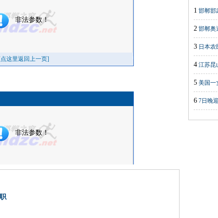
1
邯郸邯
2
邯郸奥
3
日本农
4
江苏昆
5
美国一
6
7日晚
职