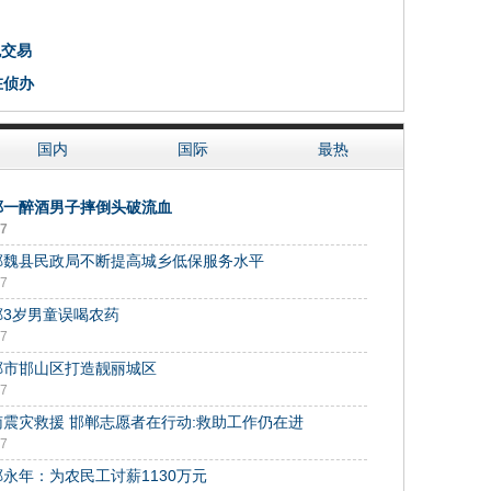
色交易
在侦办
国内
国际
最热
郸一醉酒男子摔倒头破流血
07
郸魏县民政局不断提高城乡低保服务水平
07
郸3岁男童误喝农药
07
郸市邯山区打造靓丽城区
07
南震灾救援 邯郸志愿者在行动:救助工作仍在进
07
永年：为农民工讨薪1130万元