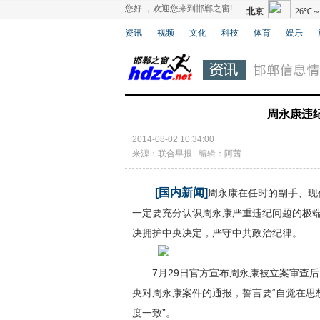
您好 ，欢迎您来到邯郸之窗!
资讯
视频
文化
科技
体育
娱乐
周永康违
2014-08-02 10:34:00
来源：联合早报 编辑：阿茜
[国内新闻]
周永康在任时的副手、现
一定要充分认识周永康严重违纪问题的极
决拥护中央决定，严守中共政治纪律。
7月29日官方宣布周永康被立案审查后，
央对周永康案件的通报，誓言要“自觉在思
度一致”。