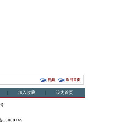
架用黄金
新疆两名干部遇暴徒 拒
莎车一村支书：暴徒逼
贵阳闹市区
喊"圣...
村民参...
发生火...
视频
返回首页
加入收藏
设为首页
0号
13008749