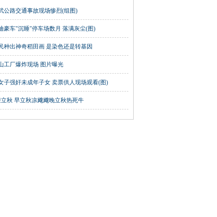
武公路交通事故现场惨烈(组图)
迪豪车"沉睡"停车场数月 落满灰尘(图)
民种出神奇稻田画 是染色还是转基因
山工厂爆炸现场 图片曝光
女子强奸未成年子女 卖票供人现场观看(图)
迎立秋 早立秋凉飕飕晚立秋热死牛