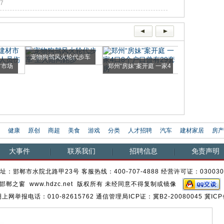
07
宠物狗驾风火轮代步车
人大代表遭绑
材市场
郑州“房妹”案开庭 一家4
主人...
赎身 ...
口...
健康
原创
商超
美食
游戏
分类
人才招聘
汽车
建材家居
房产
大事件
联系我们
招聘信息
免责声明
址：邯郸市水院北路甲23号 客服热线：400-707-4888 经营许可证：03003
邯郸之窗 www.hdzc.net 版权所有 未经同意不得复制或镜像
网举报电话：010-82615762 通信管理局ICP证：冀B2-20080045 冀ICP备