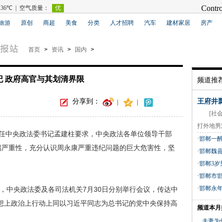
旅游
原创
商超
美食
分类
人才招聘
汽车
建材家居
房产
首页
>
资讯
>
国内
>
纪 政府高官与其划清界限
频道推
分享到：
王府井
|
|
[社会新
打外地男
任中央政法委书记孟建柱要求，中央政法各单位领导干部
·
邯郸一
端严重性，充分认识周永康严重违纪问题的巨大危害性，坚
·
邯郸魏
·
邯郸3岁
·
邯郸市
·
邯郸永年
中央政法委及各司法机关7月30日分别举行会议，传达中
想上政治上行动上同以习近平同志为总书记的党中央保持高
频道本月
夫妻为