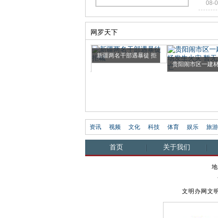
08-
网罗天下
新疆两名干部遇暴徒 拒
莎车一村支书：暴徒逼
贵阳闹市区一建
喊"圣...
村民参...
发生火...
资讯
视频
文化
科技
体育
娱乐
旅游
首页
关于我们
地
文明办网文明上