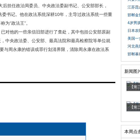
大后担任政治局委员、中央政法委副书记、公安部部长，
江苏昆
政法委书记。他在政法系统深耕10年，主导过政法系统一些重
邯郸金世
称为“政法王”。
4岁男孩
日本农
已对他的一些亲信旧部进行了查处，其中包括公安部原副
美国一
天，中央政法委、公安部、最高法院和最高检察院等单位就
河北燕
统要与周永康的错误或罪行划清界限，清除周永康在政法系
邯郸暴雨
新闻图
【第二
【第二
本周点