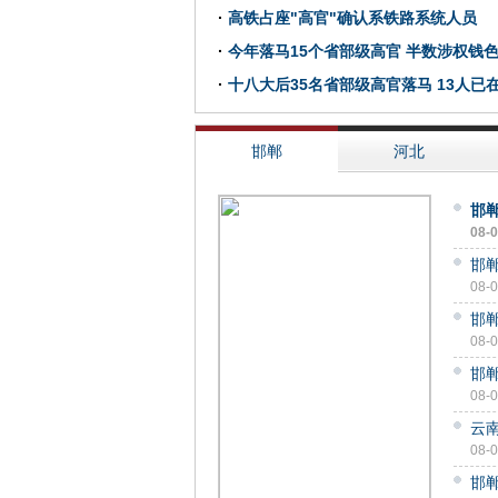
·
高铁占座"高官"确认系铁路系统人员
·
今年落马15个省部级高官 半数涉权钱
·
十八大后35名省部级高官落马 13人已
邯郸
河北
邯
08-
邯
08-
邯
08-
邯
08-
云
08-
邯郸