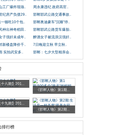
山工厂爆炸现场..
周永康违纪 政府高官..
纪房产负债29..
邯郸邯武公路交通事故..
一顿吃10个包..
邯郸奥迪豪车"沉睡"停..
民种出神奇稻田..
邯郸邯武公路货车爆胎..
女子强奸未成年..
醉酒女子被流浪汉强奸..
郊新楼盘降价千..
7日晚迎立秋 早立秋..
 实拍武安多..
邯郸：七夕大型相亲会..
片
十八期】201...
《邯郸人物》第1期...
十九期】201...
《邯郸人物》第2期...
击排行榜