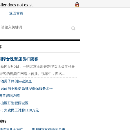
返回首页
荐
剽悍女珠宝店员打顾客
闻]8月5日，一则北京王府井剽悍女店员嚣张暴
游客的视频在网络上传播。视频中，四名...
醉酒男子摔倒头破流血
县民政局不断提高城乡低保服务水平
男童误喝农药
邯山区打造靓丽城区
：为农民工讨薪1130万元
排行
何把两儿子溺亡..
邯郸9岁女孩搭车走中..