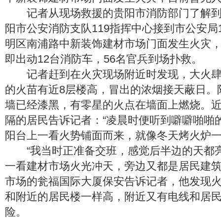
记者从现场救援的贵阳市消防部门了解到，
阳市公安消防支队119指挥中心接到市公安局
明区南浦路中新装饰建材市场门面发生火灾
即出动12台消防车，56名官兵到场扑救。
记者赶到在火灾现场附近时发现，大火肆
的火苗有近8层楼高，冒出的浓烟接天蔽日。
墙已经漆黑，有零星的火点在墙面上燃烧。
隔的居民告诉记者：“凌晨时便听到噼噼啪啪
阳台上一看火势铺面而来，就像冬天烤火炉一
“我当时正准备交班，感觉后半边的天都
一看建材市场火光冲天，旁边又都是居民建筑
市场的瓮福国际大厦保安告诉记者，他发现
和附近的居民楼一样高，附近又有电线和居
险。