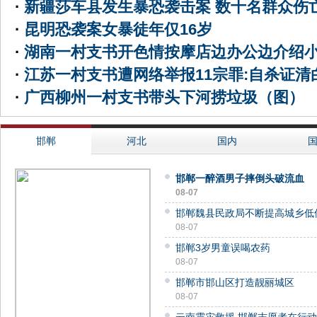
·
新疆莎车县发生暴恐袭击案 数十名群众伤
·
昆明恐袭案女暴徒年仅16岁
·
湖南一村支书开色情按摩店边办公边介绍
·
江苏一村支书遭网络举报11宗罪:自杀证清
·
广西柳州一村支书带头下河捞垃圾（图）
邯郸
河北
国内
邯郸一醉酒男子摔倒头破流血
08-07
邯郸魏县民政局不断提高城乡低
08-07
邯郸3岁男童误喝农药
08-07
邯郸市邯山区打造靓丽城区
08-07