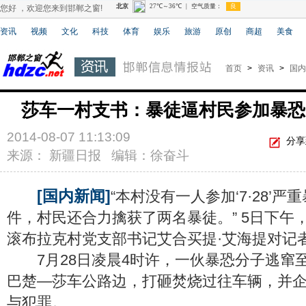
您好 ，欢迎您来到邯郸之窗!
资讯
视频
文化
科技
体育
娱乐
旅游
原创
商超
美食
首页
>
资讯
>
国内
莎车一村支书：暴徒逼村民参加暴恐
2014-08-07 11:13:09
分享
来源： 新疆日报 编辑：徐奋斗
[国内新闻]
“本村没有一人参加‘7·28’
件，村民还合力擒获了两名暴徒。” 5日下午
滚布拉克村党支部书记艾合买提·艾海提对记
7月28日凌晨4时许，一伙暴恐分子逃窜
巴楚—莎车公路边，打砸焚烧过往车辆，并
与犯罪。