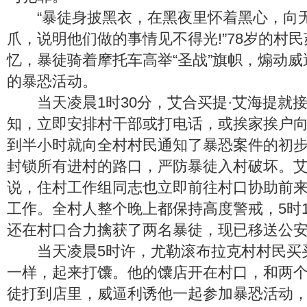
“暴徒身披黑衣，在黑夜里怀着黑心，向
爪，说明他们做的事情见不得光!”78岁的村民
忆，暴徒骑着摩托车高举“圣战”旗帜，煽动
的暴恐活动。
当天凌晨1时30分，艾合买提·艾海提就
知，立即安排村干部或打电话，或挨家挨户
到半小时就向全村村民通知了暴恐案件的初
封锁所有进村的路口，严防暴徒入村破坏。艾
说，住村工作组同志也立即前往村口协助前
工作。全村人整个晚上都保持高度警戒，5时
还在村口合力擒获了两名暴徒，现已移送公
当天凌晨5时许，尤勒滚布拉克村村民买买
一样，起来打馕。他的馕店开在村口，和两
徒打到店里，威逼利诱他一起参加暴恐活动