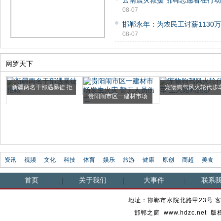
云南震灾救援 邯郸志愿者在行动
08-07
邯郸永年：为农民工讨薪1130
08-07
网罗天下
新疆两名干部遇暴徒 拒
宠物狗驾风火轮代步
贵阳闹市区一建材市场
喊"圣...
主人...
发生火...
资讯
视频
文化
科技
体育
娱乐
旅游
健康
原创
商超
美食
首页
关于我们
大事件
联系
地址：邯郸市水院北路甲23号 客服热
邯郸之窗 www.hdzc.ne