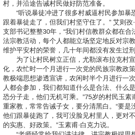
村，并沿途告诫村民做好防范准备。
“听说暴徒冲进了很多村威逼村民参加暴
跟着暴徒走了，但我们村坚守住了。” 艾则孜
支部书记整整30年，“我们村信教群众都在合
法宗教活动，每个人都能立场坚定地反对宗
维护平安村的荣誉，几十年间都没有发生过刑
为了让村民树立正信，尤勒滚布拉克村宣
化，农忙时一个月进行一次党的民族宗教政
教极端思想渗透宣讲，农闲时半个月进行一次
人都会参加，我们都知道什么是合法、什么
恐分子走，他们无机可乘。”75岁的村民玉素
重家教，常常告诫子女，要分清黑白。“要是
他们跟暴徒跑了，我可没脸见村里人，更对
的实惠、好政策。”玉素甫·白克力说。
“老师经常给我们讲法律，讲宗教极端思