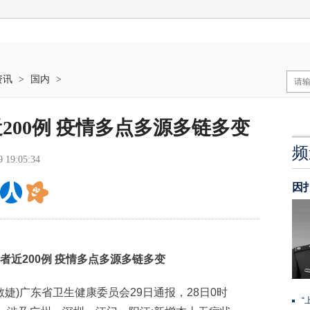
资讯
>
国内
>
200例 疫情多点多源多链多变
频
9 19:05:34
因
近200例 疫情多点多源多链多变
敏婕)广东省卫生健康委员会29日通报，28日0时
“