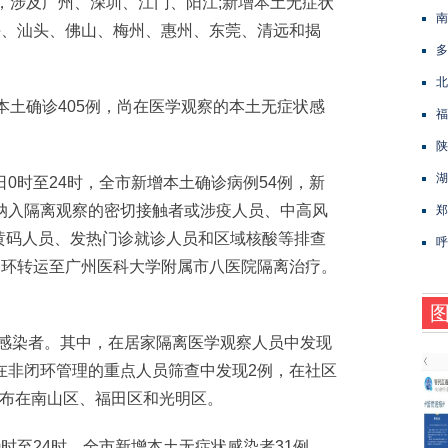
例，涉及广州、深圳、江门、阳江;新增本土无症状
南
海、汕头、佛山、梅州、惠州、东莞、清远和揭
多
北
土确诊405例，尚在医学观察的本土无症状感
福
陕
湖
时至24时，全市新增本土确诊病例54例，新
纳入隔离观察的密切接触者或涉疫人员、中高风
郑
黄码人员、发热门诊就诊人员和区域核酸等排查
呼
闭环转运至广州医科大学附属市八医院隔离治疗。
土感染者。其中，在居家隔离医学观察人员中发现
在非闭环管理的重点人员筛查中发现2例，在社区
分布在南山区、福田区和光明区。
至24时，全市新增本土无症状感染者31例。