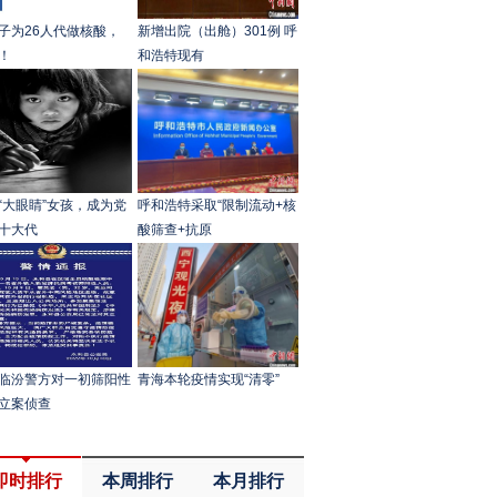
子为26人代做核酸，
新增出院（出舱）301例 呼
！
和浩特现有
“大眼睛”女孩，成为党
呼和浩特采取“限制流动+核
十大代
酸筛查+抗原
临汾警方对一初筛阳性
青海本轮疫情实现“清零”
立案侦查
即时排行
本周排行
本月排行