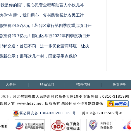
“我是你的眼”，暖心民警全程帮助盲人小伙儿补
为你“有薪”，我们用心！复兴民警帮助农民工讨
总投资24.97亿元！丛台区举行第四季度重点项目开
总投资23.7亿元！邯山区举行2022年四季度项目开
邯郸交通：首违不罚，进一步优化营商环境，让执
最新公示！邯郸这几个村，国家要重点保护！
大事件
联系我们
招聘信息
免责声明
地址：河北省邯郸市人民路新时代商务大厦10楼 客服热线：0310-3181999
邯郸之窗 www.hdzc.net 版权所有 未经同意不得复制或镜像
冀公网安备 13040302001161号
冀ICP备12015509号-8