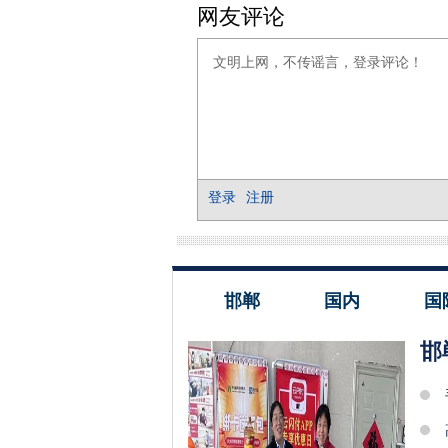
邯郸
国内
国
邯