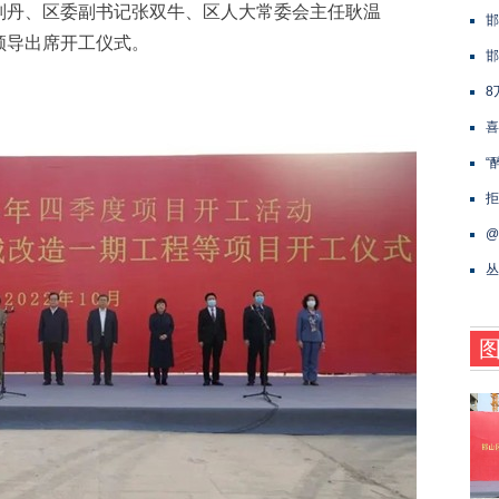
刘丹、区委副书记张双牛、区人大常委会主任耿温
邯
领导出席开工仪式。
邯
8
喜
“
拒
@
丛