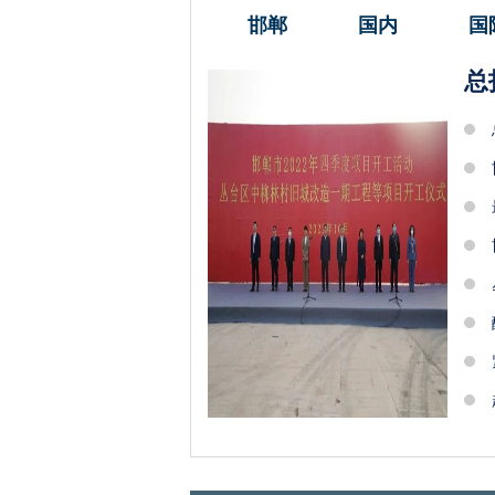
邯郸
国内
国
总