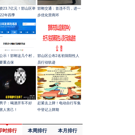
资23.7亿元！邯山区举
邯郸交通：首违不罚，进一
022年四季
步优化营商环
公示！邯郸这几个村，
邯山区公布2名初筛阳性人
要重点保
员行动轨迹
男子：喝酒开车不好
赶紧去上牌！电动自行车集
害人害己！
中登记上牌期
即时排行
本周排行
本月排行