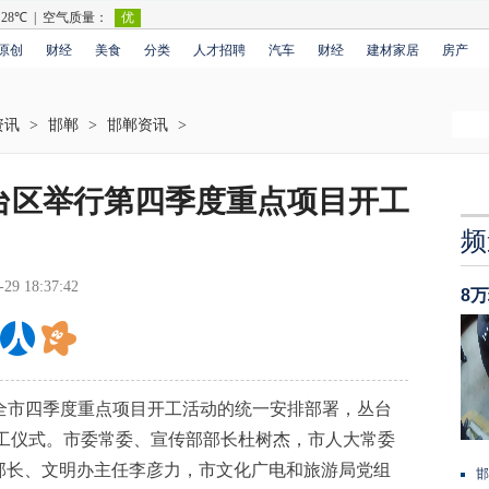
原创
财经
美食
分类
人才招聘
汽车
财经
建材家居
房产
资讯
>
邯郸
>
邯郸资讯
>
丛台区举行第四季度重点项目开工
频
-29 18:37:42
8
年全市四季度重点项目开工活动的统一安排部署，丛台
开工仪式。市委常委、宣传部部长杜树杰，市人大常委
部长、文明办主任李彦力，市文化广电和旅游局党组
邯