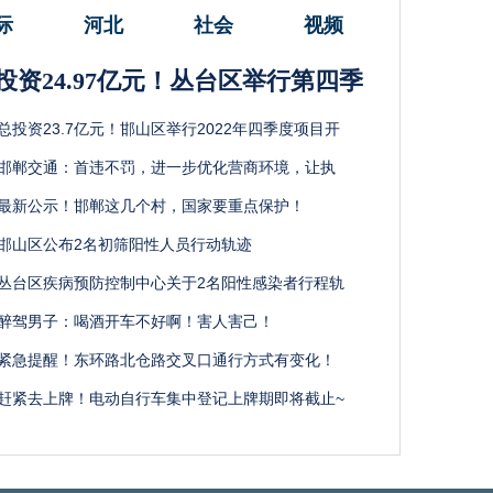
际
河北
社会
视频
投资24.97亿元！丛台区举行第四季
总投资23.7亿元！邯山区举行2022年四季度项目开
邯郸交通：首违不罚，进一步优化营商环境，让执
最新公示！邯郸这几个村，国家要重点保护！
邯山区公布2名初筛阳性人员行动轨迹
丛台区疾病预防控制中心关于2名阳性感染者行程轨
醉驾男子：喝酒开车不好啊！害人害己！
紧急提醒！东环路北仓路交叉口通行方式有变化！
赶紧去上牌！电动自行车集中登记上牌期即将截止~