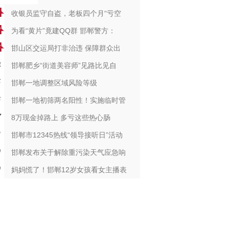
收银员监守自盗，老板四个月“亏空
为看“黄片”竟建QQ群 邯郸警方：
邯山区交运局打非治违 保障群众出
邯郸肥乡“街道美容师”见路比见自
邯郸一地调整区域风险等级
邯郸一地初筛两名阳性！实施临时管
8万现金掉路上 多亏这些热心肠
邯郸市12345热线“领导接听日”活动
邯郸发布关于解除重污染天气应急响
妈妈慌了！邯郸12岁女孩看女主播表