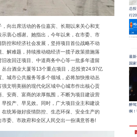
总投
行2
，向出席活动的各位嘉宾、长期以来关心和支
表示衷心感谢。她指出，今年以来，在市委、市
情防控和经济社会发展，坚持项目首位战略不动
境、解难题，持续推动稳经济一揽子政策措施落
最新
村旧改回迁项目、中道商务中心等一批多年遗留
国家
台酒业大厦等13个重点项目，总投资24.97亿
置、城市公共服务等多个领域，必将加快推动丛
富强文明美丽的现代化区域中心城市作出核心贡
商、安商、富商的浓厚氛围，不断为项目建设营
、早投产、早见效。同时，广大项目业主和建设
醉驾
，在统筹做好疫情防控、生态环保、安全生产的
啊！
向市委、市政府和全区人民交出一份满意答卷!