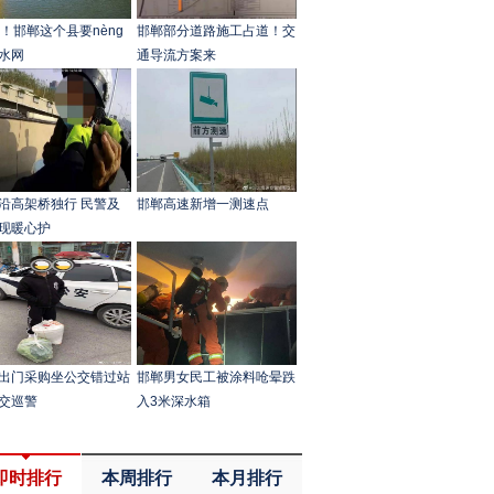
亿！邯郸这个县要nèng
邯郸部分道路施工占道！交
水网
通导流方案来
沿高架桥独行 民警及
邯郸高速新增一测速点
现暖心护
出门采购坐公交错过站
邯郸男女民工被涂料呛晕跌
交巡警
入3米深水箱
即时排行
本周排行
本月排行