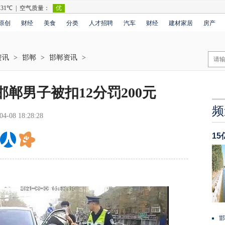
原创
财经
美食
分类
人才招聘
汽车
财经
建材家居
房产
资讯
>
邯郸
>
邯郸资讯
>
邯郸男子被扣12分罚200元
频
04-08 18:28:28
1
邯