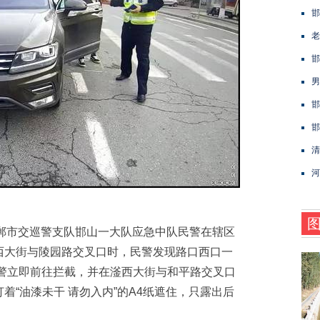
邯
老
邯
男
邯
邯
清
河
，邯郸市交巡警支队邯山一大队应急中队民警在辖区
西大街与陵园路交叉口时，民警发现路口西口一
民警立即前往拦截，并在滏西大街与和平路交叉口
着“油漆未干 请勿入内”的A4纸遮住，只露出后