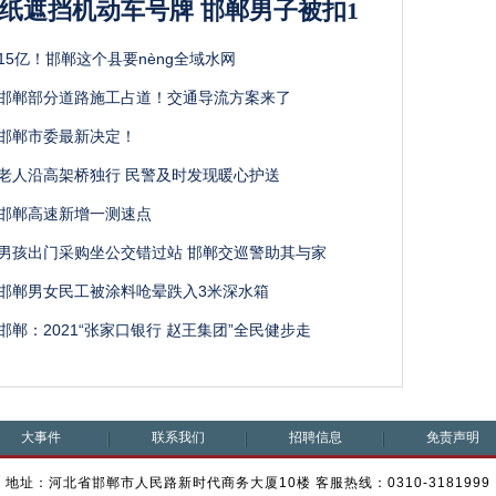
4纸遮挡机动车号牌 邯郸男子被扣1
15亿！邯郸这个县要nèng全域水网
邯郸部分道路施工占道！交通导流方案来了
邯郸市委最新决定！
老人沿高架桥独行 民警及时发现暖心护送
邯郸高速新增一测速点
男孩出门采购坐公交错过站 邯郸交巡警助其与家
邯郸男女民工被涂料呛晕跌入3米深水箱
邯郸：2021“张家口银行 赵王集团”全民健步走
大事件
联系我们
招聘信息
免责声明
地址：河北省邯郸市人民路新时代商务大厦10楼 客服热线：0310-3181999