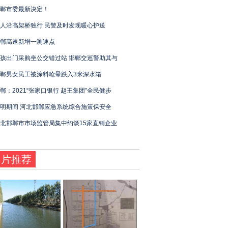
郸市委最新决定！
人沿高架桥独行 民警及时发现暖心护送
郸高速新增一测速点
孩出门采购坐公交错过站 邯郸交巡警助其与
郸男女民工被涂料呛晕跌入3米深水箱
郸：2021“张家口银行 赵王集团”全民健步
明期间 河北邯郸应急系统综合施策保安全
北邯郸市市场监管局集中约谈15家直销企业
图片推荐