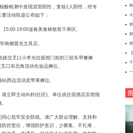
秋
员核酸检测中发现混管阳性，复核1人阳性，经专
主要活动轨迹公布如下：
今
邯
0、15:00-19:00滏春美食林散装干果区。
邯
验小学南侧晨光文具店。
邯
【
与曙光路交叉口小李光拉面馆门前的三轮车早餐摊
千
光路交叉口东北角流动化妆品摊位。
一
康加油站西边流动卖苹果摊位。
立即主动向村(社区)、单位或住宿酒店宾馆报
施。
同心筑牢安全防线。请广大群众理解、支持和
情防控责任，增强防护意识，少聚集、不扎堆，