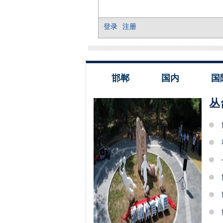
邯郸
国内
国
丛