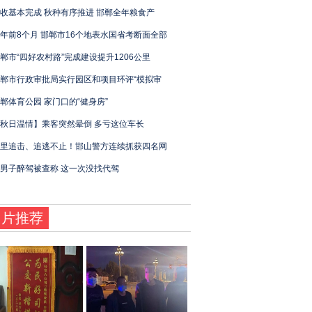
收基本完成 秋种有序推进 邯郸全年粮食产
年前8个月 邯郸市16个地表水国省考断面全部
郸市“四好农村路”完成建设提升1206公里
郸市行政审批局实行园区和项目环评“模拟审
郸体育公园 家门口的“健身房”
秋日温情】乘客突然晕倒 多亏这位车长
里追击、追逃不止！邯山警方连续抓获四名网
男子醉驾被查称 这一次没找代驾
图片推荐