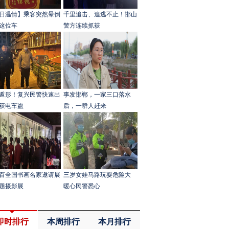
日温情】乘客突然晕倒
千里追击、追逃不止！邯山
这位车
警方连续抓获
遁形！复兴民警快速出
事发邯郸，一家三口落水
获电车盗
后，一群人赶来
百全国书画名家邀请展
三岁女娃马路玩耍危险大
题摄影展
暖心民警悉心
即时排行
本周排行
本月排行