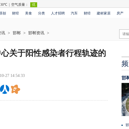
原创
财经
美食
分类
人才招聘
汽车
财经
建材家居
房产
资讯
>
邯郸
>
邯郸资讯
>
中心关于阳性感染者行程轨迹的
频
10-27 14:54:33
邯
邯