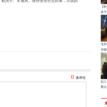
、勤洗手、常通风，保持安全社交距离，共筑防
【秋
多亏
无所
击破
彭八
暨主