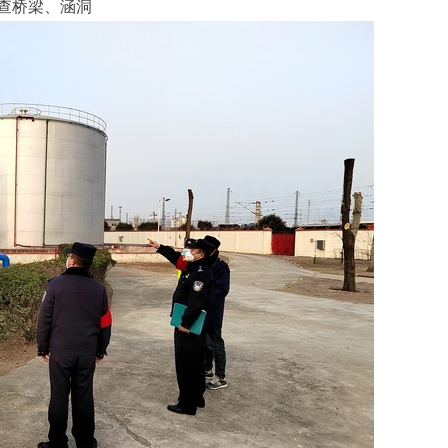
查桥梁、涵洞