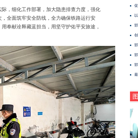
促
际，细化工作部署，加大隐患排查力度，强化
以
次，全面筑牢安全防线，全力确保铁路运行安
邯
，用奉献诠释藏蓝担当，用坚守护佑平安旅途，
创
邯
邯
邯
最