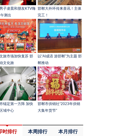
男子凌晨和朋友KTV嗨
邯郸大外环传来喜讯！主体
中午测出
完工！
文旅市场加快复苏 邯
以“AI成语 游邯郸”为主题 邯
动文化旅
郸推动
市锚定第一方阵 加快
邯郸市供销社“2023年供销
区域中心
大集年货节”
即时排行
本周排行
本月排行