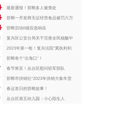
最新通报！邯郸多人被查处
邯郸一开发商无证经营食品被罚六万
邯郸启动II级应急响应
复兴区公安分局关于完善全民核酸中
2023年第一枪！复兴法院“冀执利剑
邯郸有个“出海口”！
春节将至！丛台区慰问驻军部队
邯郸市供销社“2023年供销大集年货
春运首日的邯郸故事！
丛台区第五幼儿园：小心陌生人