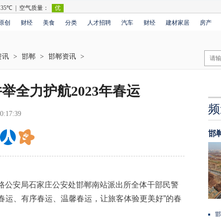
原创
财经
美食
分类
人才招聘
汽车
财经
建材家居
房产
资讯
>
邯郸
>
邯郸资讯
>
举全力护航2023年春运
频
0:17:39
邯
路公安局石家庄公安处邯郸南站派出所全体干部民警
春运、有序春运、温馨春运，让旅客体验更美好”的春
邯