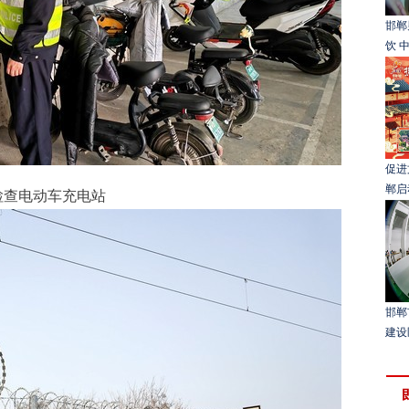
邯郸
饮 
促进
郸启
检查电动车充电站
邯郸
建设