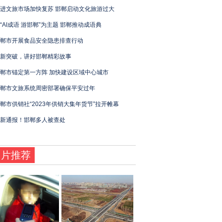
进文旅市场加快复苏 邯郸启动文化旅游过大
“AI成语 游邯郸”为主题 邯郸推动成语典
郸市开展食品安全隐患排查行动
新突破，讲好邯郸精彩故事
郸市锚定第一方阵 加快建设区域中心城市
郸市文旅系统周密部署确保平安过年
郸市供销社“2023年供销大集年货节”拉开帷幕
新通报！邯郸多人被查处
图片推荐