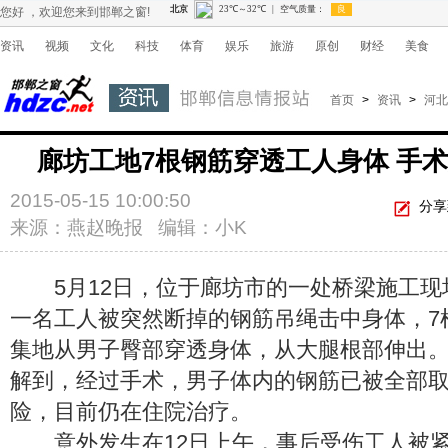
您好 ，欢迎您来到邯郸之窗!
资讯
视频
文化
科技
体育
娱乐
旅游
原创
财经
美食
首页
>
资讯
>
河北
廊坊工地7根钢筋穿透工人身体 手
2015-05-15 10:00:50
分享
来源：燕赵晚报 编辑：小K
5月12日，位于廊坊市的一处桥梁施工现
一名工人被突然断掉的钢筋吊绳击中身体，7
集地从男子臀部穿透身体，从大腿根部伸出。昨
解到，经过手术，男子体内的钢筋已被全部
险，目前仍在住院治疗。
意外发生在12日上午，事后受伤工人被紧