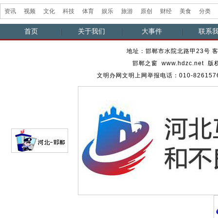
资讯
视频
文化
科技
体育
娱乐
旅游
原创
财经
美食
分类
首页
关于我们
大事件
联系
地址：邯郸市水院北路甲23号 客服热
邯郸之窗 www.hdzc.ne
文明办网文明上网举报电话：010-82615762