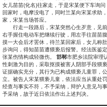
女儿苗苗(化名)往家走，于是宋某便下车询
回家时，电摩没电了，同时兰某向宋某求助
家，宋某当场答应。
行走一段路后，宋某突然心生歹意，见前
右手握住电动车把继续行驶，用左手往苗苗
摸一大会后才罢休，待兰某回家后，女儿称
步询问，得知苗苗遭猥亵后报警。经法医鉴
张某伤情构成轻微伤。
邯郸
市肥乡法院审理
性刺激为目的，采取抠摸被害人阴部手段猥
证据确实充分，其行为已构成猥亵儿童罪，
立。被告人宋某猥亵儿童，依法应当从重处
经查与事实不符，不予采纳，辩护人意见与
予采纳，故于近日依法作出上述判决。