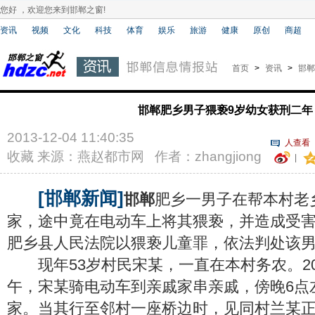
您好 ，欢迎您来到邯郸之窗!
资讯
视频
文化
科技
体育
娱乐
旅游
健康
原创
商超
首页
>
资讯
>
邯郸
邯郸肥乡男子猥亵9岁幼女获刑二年
2013-12-04 11:40:35
人查看
收藏
来源：燕赵都市网 作者：zhangjiong
|
[邯郸新闻]
邯郸
肥乡一男子在帮本村老
家，途中竟在电动车上将其猥亵，并造成受
肥乡县人民法院以猥亵儿童罪，依法判处该
现年53岁村民宋某，一直在本村务农。201
午，宋某骑电动车到亲戚家串亲戚，傍晚6点
家。当其行至邻村一座桥边时，见同村兰某正