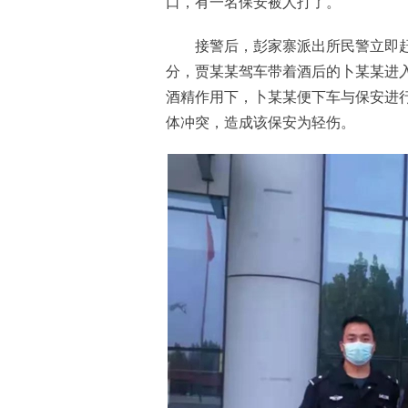
口，有一名保安被人打了。
接警后，彭家寨派出所民警立即赶
分，贾某某驾车带着酒后的卜某某进
酒精作用下，卜某某便下车与保安进
体冲突，造成该保安为轻伤。