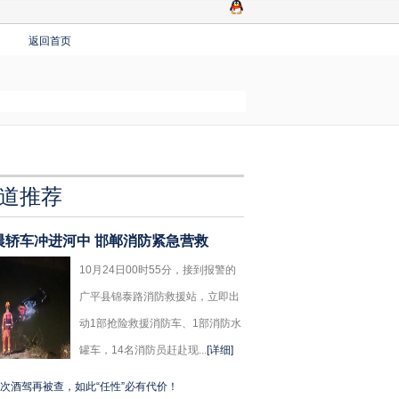
返回首页
道推荐
晨轿车冲进河中 邯郸消防紧急营救
10月24日00时55分，接到报警的
广平县锦泰路消防救援站，立即出
动1部抢险救援消防车、1部消防水
罐车，14名消防员赶赴现...
[详细]
次酒驾再被查，如此“任性”必有代价！