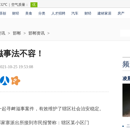
原创
财经
美食
分类
人才招聘
汽车
财经
建材家居
房产
资讯
>
邯郸
>
邯郸资讯
>
滋事法不容！
频
2021-10-25 19:53:08
凌
起寻衅滋事案件，有效维护了辖区社会治安稳定。
彭家寨派出所接到市民报警称：辖区某小区门
二