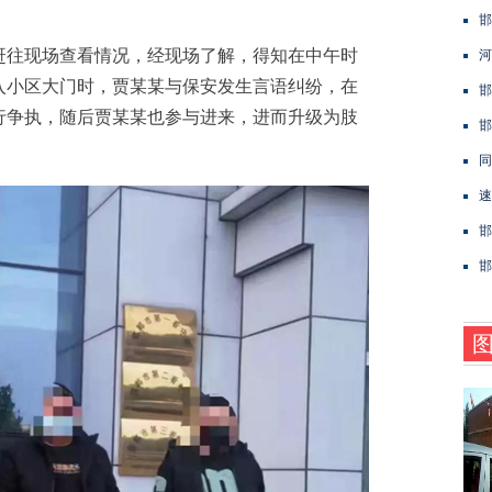
邯
往现场查看情况，经现场了解，得知在中午时
河
入小区大门时，贾某某与保安发生言语纠纷，在
邯
行争执，随后贾某某也参与进来，进而升级为肢
邯
同
速
邯
邯