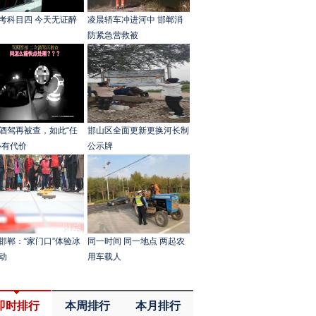
考科目四 今天无证醉
凌晨轿车冲进河中 邯郸消
防紧急营救被
酒驾再被查，如此“任
邯山区全面更新更换河长制
必有代价
公示牌
邯郸：“家门口”体验冰
同一时间 同一地点 两起农
动
用车载人
即时排行
本周排行
本月排行