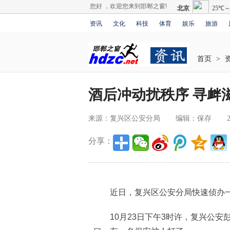
您好 ，欢迎您来到邯郸之窗!
资讯
文化
科技
体育
娱乐
旅游
首页
>
酒后冲动扰秩序 寻衅
来源：复兴区公安分局
编辑：保存
分享：
近日，复兴区公安分局快速侦办一
10月23日下午3时许，复兴公安