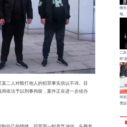
明天
驾....
二次
性”
某二人对殴打他人的犯罪事实供认不讳。目
我局依法予以刑事拘留，案件正在进一步侦办
河北
雪运
制自己的情绪，切莫因一时意气冲动，头脑发