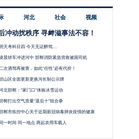
际
河北
社会
视频
后冲动扰秩序 寻衅滋事法不容！
明天考科目四 今天无证醉驾....
凌晨轿车冲进河中 邯郸消防紧急营救被困司机
二次酒驾再被查，如此“任性”必有代价！
邯山区全面更新更换河长制公示牌
河北邯郸：“家门口”体验冰雪运动
邯郸打出空气质量“退后十”组合拳
邯郸市疾控中心关于近期新冠病毒肺炎疫情的健康
同一时间 同一地点 两起农用车载人