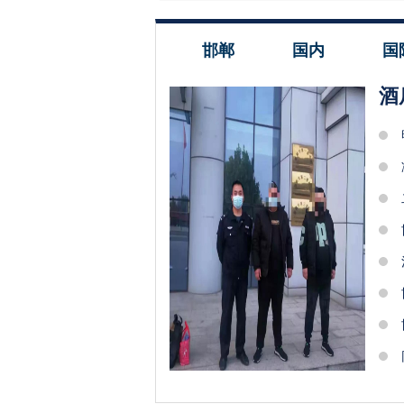
邯郸
国内
国
酒