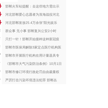
邯郸火车站提醒：去这些地方需出示
河北邯郸爱心志愿者为淮海战役河北
河北邯郸发放25.4万余张“阳光娱乐
群众事 无小事 邯郸复兴公安2小时
只打一针！邯郸开始接种这种新冠疫
邯郸市医保局解除3家定点医疗机构医
邯郸市开展医疗机构在用计量器具专
《邯郸市大气污染防治条例》10月1日
邯郸市修订环境行政处罚自由裁量权
严厉打击污染环境违法犯罪 邯郸丛