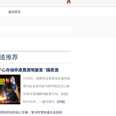
返回首页
道推荐
子心存侥幸凌晨酒驾被查 “隔夜酒
7月9日，邯郸市交巡警支队规范保
障大队在东环路与和平路交叉口南
50米开展酒醉驾夜查行动。凌晨2
时14分许，一辆车牌为...
[详细]
泄私愤划伤他人车辆，复兴民警快速出击抓获