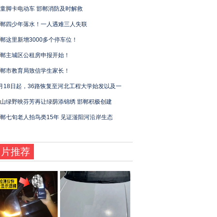
童脚卡电动车 邯郸消防及时解救
郸四少年落水！一人遇难三人失联
郸这里新增3000多个停车位！
郸主城区公租房申报开始！
郸市教育局致信学生家长！
月18日起，36路恢复至河北工程大学始发以及一
山绿野映芬芳再让绿荫添锦绣 邯郸积极创建
郸七旬老人拍鸟类15年 见证滏阳河沿岸生态
图片推荐