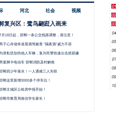
际
河北
社会
视频
郸复兴区：鹭鸟翩跹入画来
7月18日起，邯郸一条公交线路调整，请注意！
男子心存侥幸凌晨酒驾被查 “隔夜酒”威力不容
为泄私愤划伤他人车辆，复兴民警快速出击抓获嫌
男童脚卡电动车 邯郸消防及时解救
邯郸四少年落水！一人遇难三人失联
邯郸这里新增3000多个停车位！
邯郸主城区公租房申报开始！
邯郸市教育局致信学生家长！