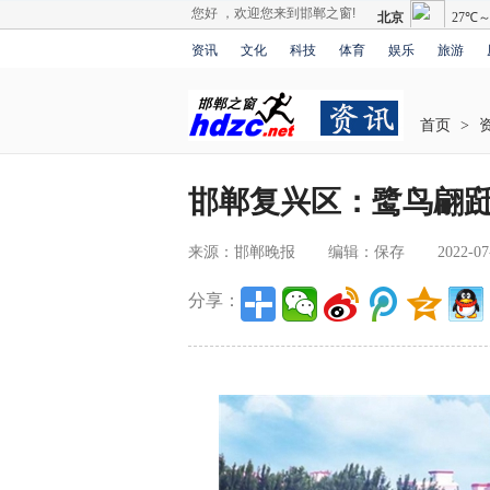
您好 ，欢迎您来到邯郸之窗!
资讯
文化
科技
体育
娱乐
旅游
首页
>
邯郸复兴区：鹭鸟翩
来源：邯郸晚报
编辑：保存
2022-07
分享：