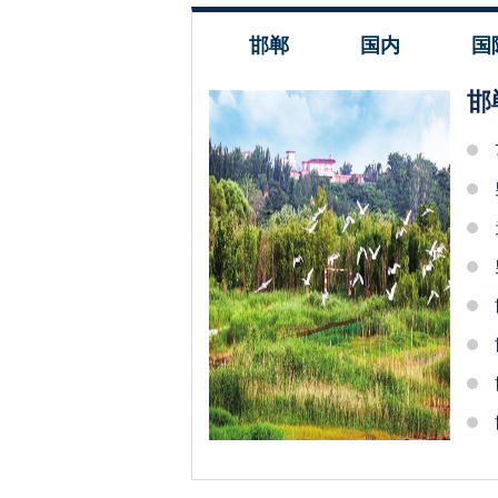
邯郸
国内
国
邯