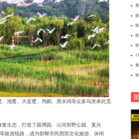
男
邯
邯
邯
邯
7
青
邯
、池鹭、大蓝鹭、鸬鹚、黑水鸡等众多鸟类来此觅
复生态，打造了园博园、沁河郊野公园、复兴
范区等旅游线路，成为邯郸市民西部文化旅游、休闲