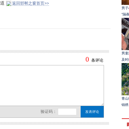
报道
返回邯郸之窗首页>>
男子
“隔
男童
及时
青山
锦绣