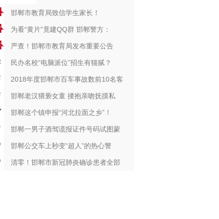
邯郸市教育局致信学生家长！
为看“黄片”竟建QQ群 邯郸警方：
严查！邯郸市教育局发布重要公告
民办名校“电脑派位”招生有猫腻？
2018年度邯郸市百车事故数前10名客
邯郸老汉猥亵女童 搂抱亲吻抚摸私
邯郸这个镇申报“河北拉面之乡”！
邯郸一男子酒驾谎报证件号码试图蒙
邯郸公交车上秒变“超人”的热心警
清零！邯郸市新冠肺炎确诊患者全部