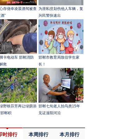
心存侥幸凌晨酒驾被查
为泄私愤划伤他人车辆，复
夜酒”
兴民警快速出
脚卡电动车 邯郸消防
邯郸市教育局致信学生家
解救
长！
绿野映芬芳再让绿荫添
邯郸七旬老人拍鸟类15年
 邯郸积
见证滏阳河沿
即时排行
本周排行
本月排行