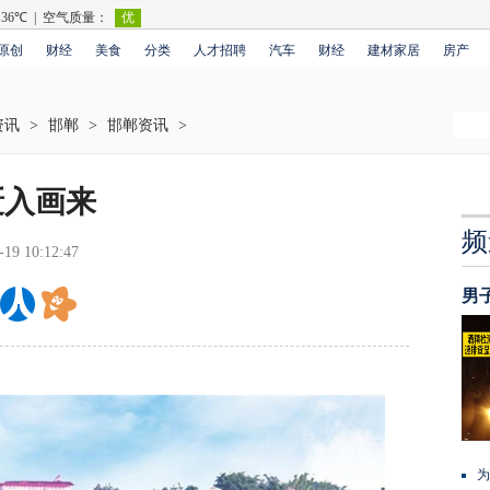
原创
财经
美食
分类
人才招聘
汽车
财经
建材家居
房产
资讯
>
邯郸
>
邯郸资讯
>
跹入画来
频
-19 10:12:47
男
为