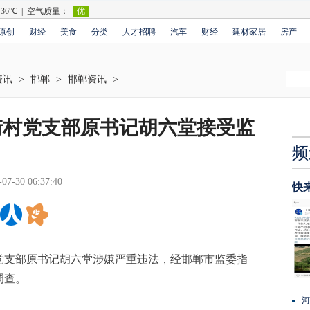
原创
财经
美食
分类
人才招聘
汽车
财经
建材家居
房产
资讯
>
邯郸
>
邯郸资讯
>
街村党支部原书记胡六堂接受监
频
-07-30 06:37:40
快
支部原书记胡六堂涉嫌严重违法，经邯郸市监委指
调查。
河