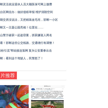
郸灵活就业退休人员大额医保可网上缴费
台区网信办：做好侵权举报 维护清朗空间
期交房没说法，又把精装改毛坯，邯郸一小区
郸又一主题公园亮相！位置在……
山警方破获一起盗窃案，抓获嫌疑人两名
看！邯郸这些公交线路、交通绕行有调整！
吸粉引流”帮凶接连落网 复兴公安重拳出击
郸：看到这个驾驶人，民警怒了！
图片推荐