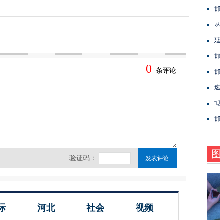
邯
丛
延
邯
邯
速
“
邯
际
河北
社会
视频