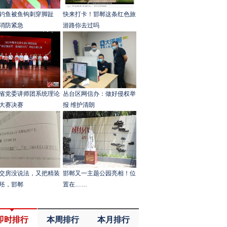
钓鱼被鱼钩刺穿脚趾
快来打卡！邯郸这条红色旅
消防紧急
游路你去过吗
省党委讲师团系统理论
丛台区网信办：做好侵权举
大赛决赛
报 维护清朗
交房没说法，又把精装
邯郸又一主题公园亮相！位
坯，邯郸
置在……
即时排行
本周排行
本月排行