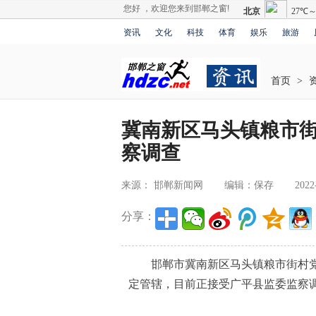
您好 ，欢迎您来到邯郸之窗!
资讯
文化
科技
体育
娱乐
旅游
首页
>
冀南新区马头镇粮市
察调查
来源： 邯郸新闻网
编辑：保存
2022
分享：
邯郸市冀南新区马头镇粮市街村党
定管辖，目前正接受广平县监委监察