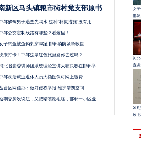
南新区马头镇粮市街村党支部原书
女子
邯郸
邯郸醉驾男子遇查先喝水 这种“补救措施”没有用
邯郸公交定制线路有哪些？看这里！
女子钓鱼被鱼钩刺穿脚趾 邯郸消防紧急救援
快来打卡！邯郸这条红色旅游路你去过吗？
河北
宣讲
河北省党委讲师团系统理论宣讲大赛决赛在邯郸举
邯郸灵活就业退休人员大额医保可网上缴费
丛台区网信办：做好侵权举报 维护清朗空间
延期交房没说法，又把精装改毛坯，邯郸一小区业
延期
改毛