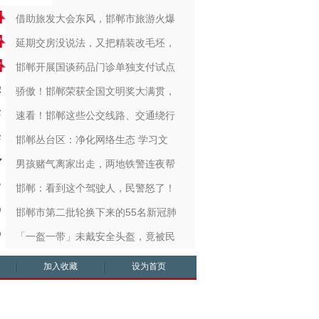
借助旅发大会东风，邯郸市旅游火爆
延期交房没说法，又把精装改毛坯，
邯郸开展国谈药品门诊单独支付试点
骄傲！邯郸荣获全国文明奖大满贯，
速看！邯郸这些公交线路、交通绕行
邯郸丛台区：净化网络生态 学习文
男孩赌气离家出走，两地铁警连夜帮
邯郸：看到这个驾驶人，民警怒了！
邯郸市第二批轮换下来的55名新冠肺
「一盔一带」未戴安全头盔，竟被民
加入收藏
设为首页