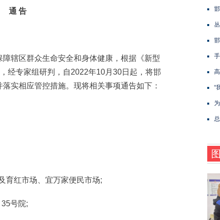
邯
通 告
丛
邯
手
障辖区群众生命安全和身体健康，根据《新型
，经专家组研判，自2022年10月30日起，将邯
高
并落实相应管控措施。现将相关事项通告如下：
“
为
总
。
及育红市场、宜万家便民市场;
5号院;