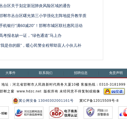
丛台区关于划定新冠肺炎风险区域的通告
邯郸市丛台区曙光第三小学强化主阵地提升教学质
手机银行“满60减20”！邯郸市城区联社惠民活动
高考报名缺一证，“绿色通道”马上办
“我是你的眼”，暖心民警全程帮助盲人小伙儿补
大事件
联系我们
招聘信息
免责声明
地址：河北省邯郸市人民路新时代商务大厦10楼 客服热线：0310-3181999
邯郸之窗 www.hdzc.net 版权所有 未经同意不得复制或镜像
冀公网安备 13040302001161号
冀ICP备12015509号-8