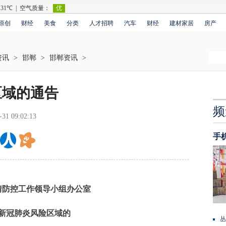
原创
财经
美食
分类
人才招聘
汽车
财经
建材家居
房产
资讯
>
邯郸
>
邯郸资讯
>
区域的通告
频
-31 09:02:13
手
情防控工作领导小组办公室
新冠肺炎风险区域的
丛