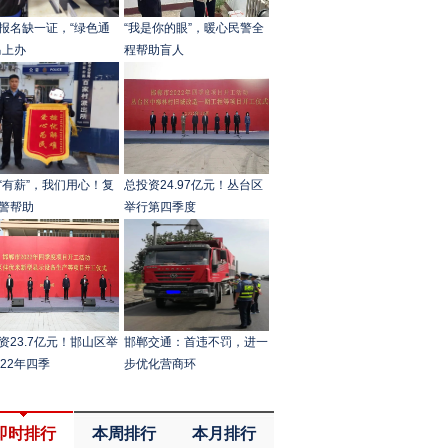
报名缺一证，“绿色通
“我是你的眼”，暖心民警全
马上办
程帮助盲人
“有薪”，我们用心！复
总投资24.97亿元！丛台区
警帮助
举行第四季度
资23.7亿元！邯山区举
邯郸交通：首违不罚，进一
022年四季
步优化营商环
即时排行
本周排行
本月排行