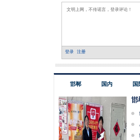
邯郸
国内
国
邯