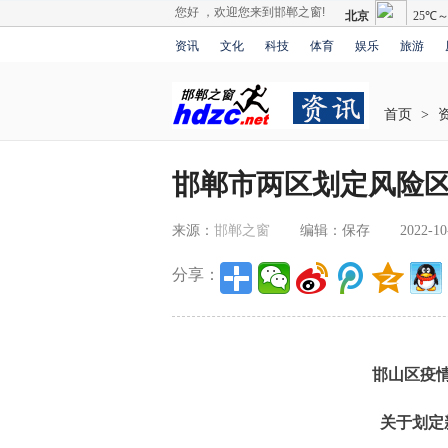
您好 ，欢迎您来到邯郸之窗!
资讯
文化
科技
体育
娱乐
旅游
首页
>
邯郸市两区划定风险
来源：
邯郸之窗
编辑：保存
2022-10
分享：
邯山区疫
关于划定